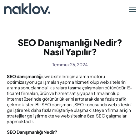
SEO Danışmanlığı Nedir?
Nasıl Yapılır?
Temmuz 26, 2024
SEO danışmanlığı
, web siteleri için arama motoru
optimizasyonu çalışmaları yapma hizmeti olup web sitelerini
arama sonuçlarında ilk sıralara taşıma çalışmaları bütünüdür. E-
ticaret firmaları, ürün ve hizmet satışı yapan firmalar olup
internet üzerinde görünürlüklerini arttırarak daha fazla trafik
çekmek ister. Bir SEO danışmanı, SEO konusunda web sitesini
geliştirerek daha fazla müşteriye ulaşmak isteyen firmalar için
stratejiler geliştirmekte ve web sitesine özel SEO çalışmaları
yapmaktadır.
SEO Danışmanlığı Nedir?