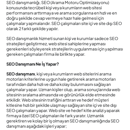
SEO danışmanlığı, SEO (Arama Motoru Optimizasyonu)
konusunda tecrübeli kişi veya kurumların web sitesi
performansını arttırmaya ve arama sorgularına en hızlı ve en
doğru şekilde cevap vermeye hazır hale gelmesi için
çalışmalar yapmalarıdır. SEO çalışmaları site içi ve site dışı SEO
olarak 2 farklı şekilde yapılır.
SEO danışmanlık hizmeti sunan kişi ve kurumlar sadece SEO
stratejileri geliştirmez, web sitesi sahiplerine yapması
gerekenleri söyleyerek stratejilerin uygulanması için yapılması
gereken çalışmaları firma ile birlikte yapar.
SEO Danışmanı Ne İş Yapar?
SEO danışmanı
, kişi veya kurumların web sitelerini arama
motorları kriterlerine uygun hale getirerek arama motorları
tarafından daha hızlı ve daha kolay bulunmasını sağlayan
çalışmalar yapar. Uzman kişiler olup, arama sonuçlarında web
sitesinin sıralama almasında ve görünürlük elde etmesinde
etkilidir. Web sitesinin trafiğini arttıran ve hedef müşteri
kitlesine hızlı bir şekilde ulaşmayı sağlayan site içi ve site dışı
SEO çalışmaları yapar. Web site ve hedef kitle analizi yaparak
firmaya özel SEO çalışmaları ile fark yaratır. Uzmanlık
gerektiren ve kolay bir iş olmayan SEO danışmanlığında SEO
danışmanı aşağıdaki işleri yapar;