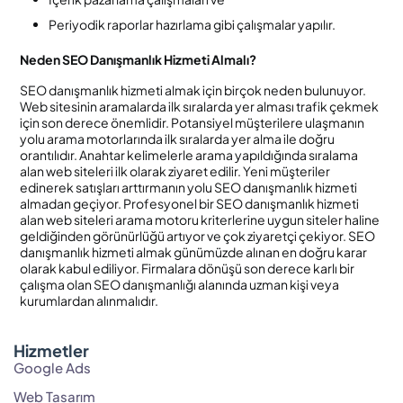
Periyodik raporlar hazırlama gibi çalışmalar yapılır.
Neden SEO Danışmanlık Hizmeti Almalı?
SEO danışmanlık hizmeti almak için birçok neden bulunuyor.
Web sitesinin aramalarda ilk sıralarda yer alması trafik çekmek
için son derece önemlidir. Potansiyel müşterilere ulaşmanın
yolu arama motorlarında ilk sıralarda yer alma ile doğru
orantılıdır. Anahtar kelimelerle arama yapıldığında sıralama
alan web siteleri ilk olarak ziyaret edilir. Yeni müşteriler
edinerek satışları arttırmanın yolu SEO danışmanlık hizmeti
almadan geçiyor. Profesyonel bir SEO danışmanlık hizmeti
alan web siteleri arama motoru kriterlerine uygun siteler haline
geldiğinden görünürlüğü artıyor ve çok ziyaretçi çekiyor. SEO
danışmanlık hizmeti almak günümüzde alınan en doğru karar
olarak kabul ediliyor. Firmalara dönüşü son derece karlı bir
çalışma olan SEO danışmanlığı alanında uzman kişi veya
kurumlardan alınmalıdır.
Hizmetler
Google Ads
Web Tasarım