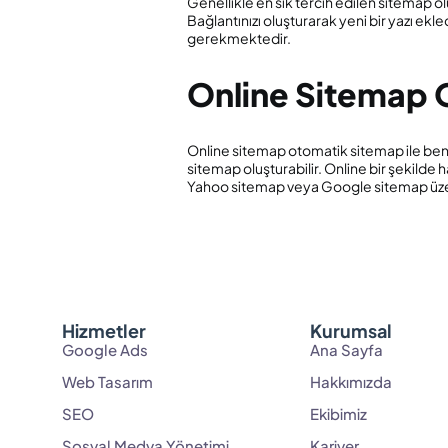
Genellikle en sık tercih edilen sitemap olu
Bağlantınızı oluşturarak yeni bir yazı ek
gerekmektedir.
Online Sitemap 
Online sitemap otomatik sitemap ile benze
sitemap oluşturabilir. Online bir şekilde
Yahoo sitemap veya Google sitemap üzerin
Hizmetler
Kurumsal
Google Ads
Ana Sayfa
Web Tasarım
Hakkımızda
SEO
Ekibimiz
Sosyal Medya Yönetimi
Kariyer