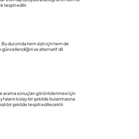
 tespit edilir.
niz. Bu durumda hem sizin için hem de
 güncellendiğini ve alternatif dil
nde arama sonuçları görüntülenmesi için
ayfaların kolay bir şekilde bulanmasına
ı bir şekilde tespiti edilecektir.