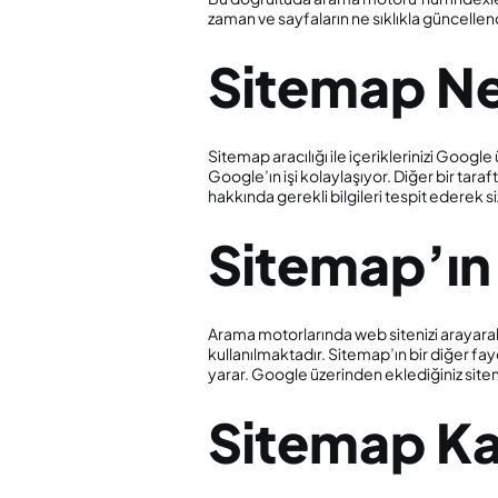
zaman ve sayfaların ne sıklıkla güncellendi
Sitemap Ne
Sitemap aracılığı ile içeriklerinizi Googl
Google’ın işi kolaylaşıyor. Diğer bir taraf
hakkında gerekli bilgileri tespit ederek s
Sitemap’ın
Arama motorlarında web sitenizi arayarak 
kullanılmaktadır. Sitemap’ın bir diğer fa
yarar. Google üzerinden eklediğiniz sitema
Sitemap Kaç