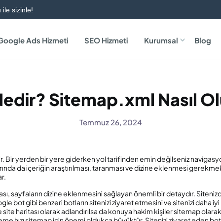
ile sizinle!
Google Ads Hizmeti
SEO Hizmeti
Kurumsal
Blog
edir? Sitemap.xml Nasıl Ol
Temmuz 26, 2024
r. Bir yerden bir yere giderken yol tarifinden emin değilseniz navigasyon
arında da içeriğin araştırılması, taranması ve dizine eklenmesi gerekm
ar.
ası, sayfaların dizine eklenmesini sağlayan önemli bir detaydır. Siten
e bot gibi benzeri botların sitenizi ziyaret etmesini ve sitenizi daha iy
ite haritası olarak adlandırılsa da konuya hakim kişiler sitemap olarak 
 hızı sitemap için önemi oldukça büyüktür. Sitenizi ziyaret eden botla