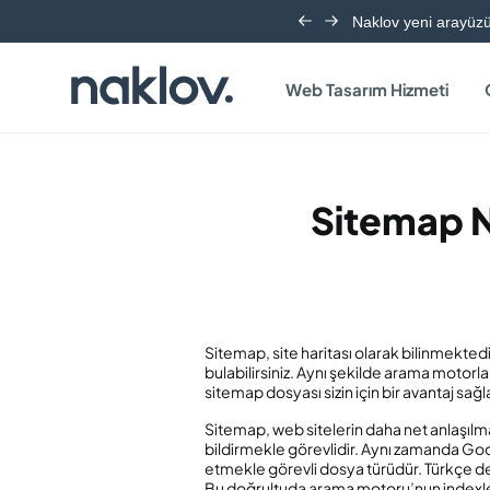
Naklov yeni arayüzü 
Web Tasarım Hizmeti
Sitemap N
Sitemap, site haritası olarak bilinmektedi
bulabilirsiniz. Aynı şekilde arama motorl
sitemap dosyası sizin için bir avantaj sağl
Sitemap, web sitelerin daha net anlaşılm
bildirmekle görevlidir. Aynı zamanda Googl
etmekle görevli dosya türüdür. Türkçe de s
Bu doğrultuda arama motoru’nun indexleme