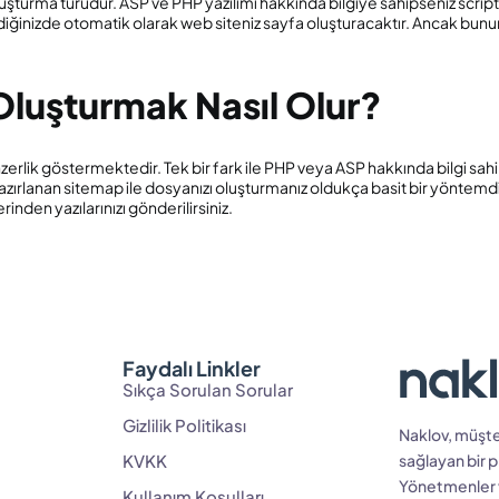
şturma türüdür. ASP ve PHP yazılımı hakkında bilgiye sahipseniz script ara
lediğinizde otomatik olarak web siteniz sayfa oluşturacaktır. Ancak bun
Oluşturmak Nasıl Olur?
rlik göstermektedir. Tek bir fark ile PHP veya ASP hakkında bilgi sahib
 hazırlanan sitemap ile dosyanızı oluşturmanız oldukça basit bir yöntemd
den yazılarınızı gönderilirsiniz.
Faydalı Linkler
Sıkça Sorulan Sorular
Gizlilik Politikası
Naklov, müşter
KVKK
sağlayan bir p
Yönetmenler ve
Kullanım Koşulları