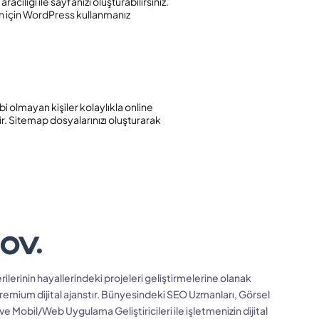
cılığı ile sayfanızı oluşturabilirsiniz.
un için WordPress kullanmanız
i olmayan kişiler kolaylıkla online
ir. Sitemap dosyalarınızı oluşturarak
ilerinin hayallerindeki projeleri geliştirmelerine olanak
remium dijital ajanstır. Bünyesindeki SEO Uzmanları, Görsel
 Mobil/Web Uygulama Geliştiricileri ile işletmenizin dijital