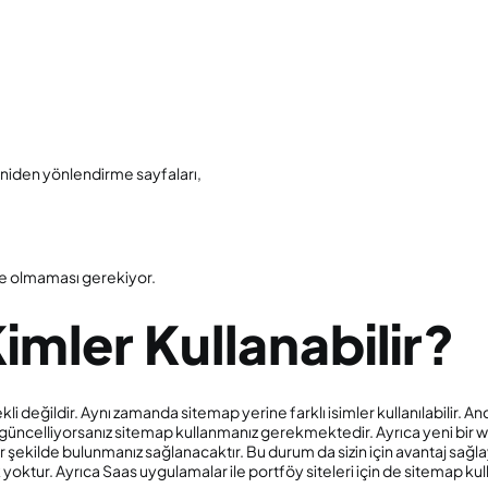
eniden yönlendirme sayfaları,
nde olmaması gerekiyor.
imler Kullanabilir?
li değildir. Aynı zamanda sitemap yerine farklı isimler kullanılabilir. Anc
 sık güncelliyorsanız sitemap kullanmanız gerekmektedir. Ayrıca yeni bi
r şekilde bulunmanız sağlanacaktır. Bu durum da sizin için avantaj sağl
oktur. Ayrıca Saas uygulamalar ile portföy siteleri için de sitemap kull