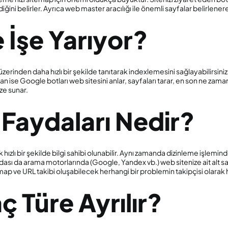
ğini belirler. Ayrıca web master aracılığı ile önemli sayfalar belirlenerek
 İşe Yarıyor?
e üzerinden daha hızlı bir şekilde tanıtarak indexlemesini sağlayabilirsi
tan ise Google botları web sitesini anlar, sayfaları tarar, en son ne zaman
ize sunar.
 Faydaları Nedir?
hızlı bir şekilde bilgi sahibi olunabilir. Aynı zamanda dizinleme işlemi
ydası da arama motorlarında (Google, Yandex vb.) web sitenize ait alt s
p ve URL takibi oluşabilecek herhangi bir problemin takipçisi olarak hızl
 Türe Ayrılır?