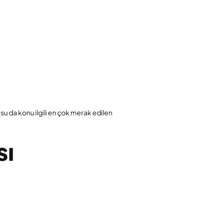
su da konu ilgili en çok merak edilen
sı