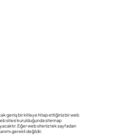
ak geniş bir kitleye hitap ettiğiniz bir web
r web sitesi kurulduğunda sitemap
ayacaktır. Eğer web siteniz tek sayfadan
anımı gerekli değildir.