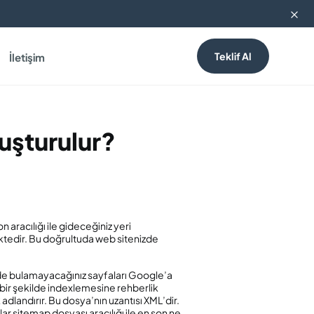
Mail bültenimize abone olarak en güncel dijital pazar
Teklif Al
İletişim
uşturulur?
 aracılığı ile gideceğiniz yeri
ektedir. Bu doğrultuda web sitenizde
izde bulamayacağınız sayfaları Google’a
i bir şekilde indexlemesine rehberlik
adlandırır. Bu dosya’nın uzantısı XML’dir.
r sitemap dosyası aracılığı ile en son ne