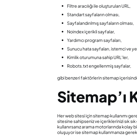
Filtre aracılığı ile oluşturulan URL,
Standart sayfaların olması,
Sayfalandırılmış sayfaların olması,
Noindex içerikli sayfalar,
Yardımcı program sayfaları,
Sunucu hata sayfaları, istemci ve y
Kimlik oturumuna sahip URL’ler,
Robots.txt engellenmiş sayfalar,
gibi benzeri faktörlerin sitemap içerisi
Sitemap’ı K
Her web sitesi için sitemap kullanımı gerek
sitesine sahipseniz ve içeriklerinizi sık
kullanırsanız arama motorlarında kolay bi
oluşuyor ise sitemap kullanmanıza gerek y