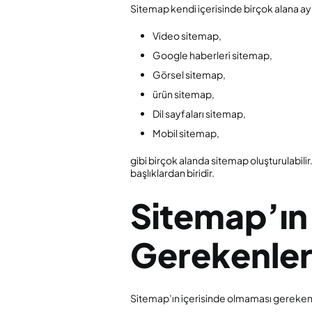
Sitemap kendi içerisinde birçok alana ayr
Video sitemap,
Google haberleri sitemap,
Görsel sitemap,
ürün sitemap,
Dil sayfaları sitemap,
Mobil sitemap,
gibi birçok alanda sitemap oluşturulabili
başlıklardan biridir.
Sitemap’ın
Gerekenler
Sitemap’ın içerisinde olmaması gereken b