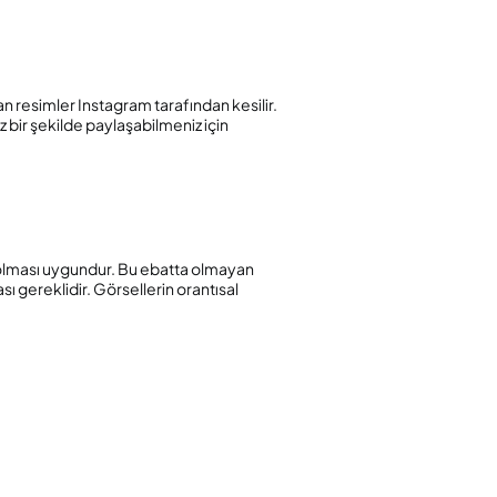
 resimler Instagram tarafından kesilir.
 bir şekilde paylaşabilmeniz için
olması uygundur. Bu ebatta olmayan
 gereklidir. Görsellerin orantısal