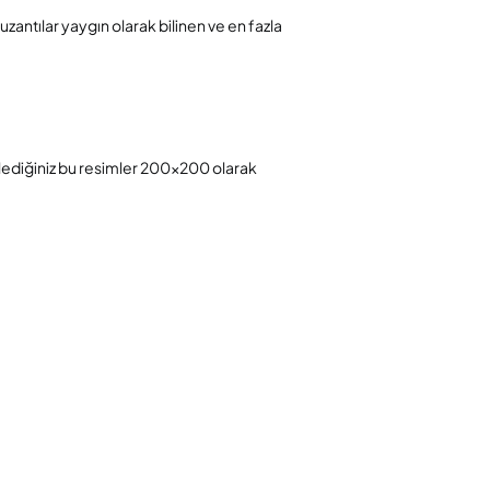
zantılar yaygın olarak bilinen ve en fazla
üklediğiniz bu resimler 200×200 olarak