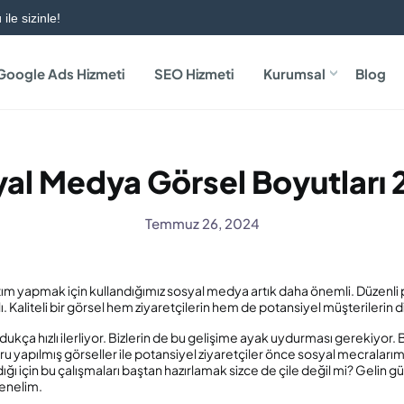
ile sizinle!
Google Ads Hizmeti
SEO Hizmeti
Kurumsal
Blog
al Medya Görsel Boyutları
Temmuz 26, 2024
tım yapmak için kullandığımız sosyal medya artık daha önemli. Düzenli 
Kaliteli bir görsel hem ziyaretçilerin hem de potansiyel müşterilerin di
kça hızlı ilerliyor. Bizlerin de bu gelişime ayak uydurması gerekiyor. 
 yapılmış görseller ile potansiyel ziyaretçiler önce sosyal mecralarımız
dığı için bu çalışmaları baştan hazırlamak sizce de çile değil mi? Gel
renelim.