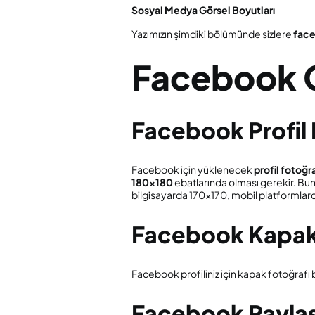
Sosyal Medya Görsel Boyutları
Yazımızın şimdiki bölümünde sizlere
face
Facebook G
Facebook Profil 
Facebook için yüklenecek
profil fotoğr
180×180
ebatlarında olması gerekir. Bun
bilgisayarda 170×170, mobil platformlar
Facebook Kapak 
Facebook profiliniz için kapak fotoğrafı
Facebook Paylaş