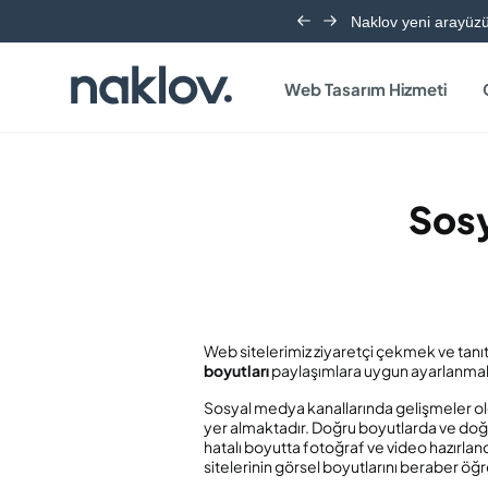
Naklov yeni arayüzü 
Web Tasarım Hizmeti
Sosy
Web sitelerimiz ziyaretçi çekmek ve tanı
boyutları
paylaşımlara uygun ayarlanmalı. 
Sosyal medya kanallarında gelişmeler oldu
yer almaktadır. Doğru boyutlarda ve doğru
hatalı boyutta fotoğraf ve video hazırlan
sitelerinin görsel boyutlarını beraber öğ