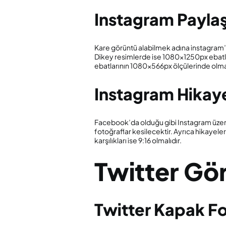
Instagram Paylaş
Kare görüntü alabilmek adına instagram’d
Dikey resimlerde ise 1080x1250px ebatları
ebatlarının 1080x566px ölçülerinde olm
Instagram Hikay
Facebook’da olduğu gibi Instagram üzer
fotoğraflar kesilecektir. Ayrıca hikayel
karşılıkları ise 9:16 olmalıdır.
Twitter Gör
Twitter Kapak F