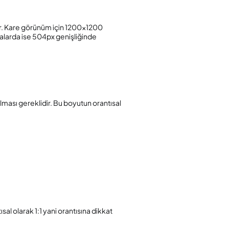
r. Kare görünüm için 1200×1200
yfalarda ise 504px genişliğinde
ması gereklidir. Bu boyutun orantısal
sal olarak 1:1 yani orantısına dikkat