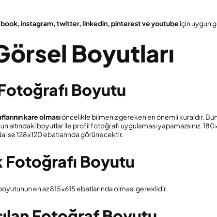
book, instagram, twitter, linkedin, pinterest ve youtube
için uygun g
örsel Boyutları
Fotoğrafı Boyutu
aflarının kare olması
öncelikle bilmeniz gereken en önemli kuraldır. Bu
un altındaki boyutlar ile profil fotoğrafı uygulaması yapamazsınız. 180
da ise 128×120 ebatlarında görünecektir.
Fotoğrafı Boyutu
 boyutunun en az 815×615 ebatlarında olması gereklidir.
ılan Fotoğraf Boyutu