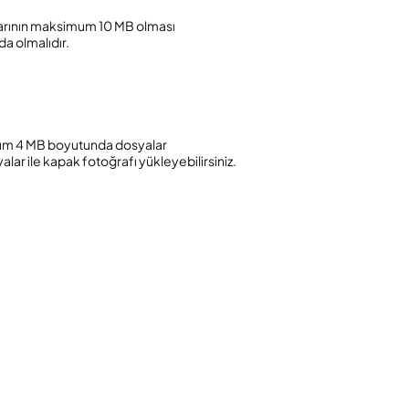
tlarının maksimum 10 MB olması
a olmalıdır.
imum 4 MB boyutunda dosyalar
ar ile kapak fotoğrafı yükleyebilirsiniz.