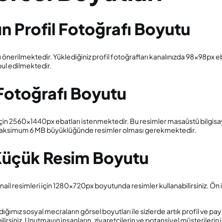
n Profil Fotoğrafı Boyutu
nerilmektedir. Yüklediğiniz profil fotoğrafları kanalınızda 98x98px 
ul edilmektedir.
otoğrafı Boyutu
 için 2560x1440px ebatları istenmektedir. Bu resimler masaüstü bilgi
maksimum 6 MB büyüklüğünde resimler olması gerekmektedir.
Küçük Resim Boyutu
nail resimleri için 1280x720px boyutunda resimler kullanabilirsiniz. Ön
mız sosyal mecraların görsel boyutları ile sizlerde artık profil ve pay
rsiniz. Unutmayın insanların, ziyaretçilerin ve potansiyel müşterilerin il