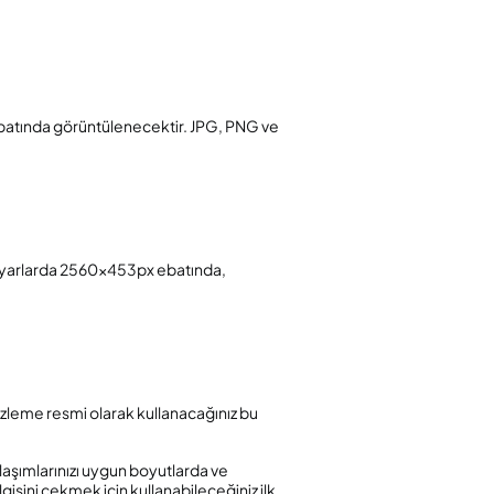
ebatında görüntülenecektir. JPG, PNG ve
sayarlarda 2560x453px ebatında,
 izleme resmi olarak kullanacağınız bu
laşımlarınızı uygun boyutlarda ve
gisini çekmek için kullanabileceğiniz ilk