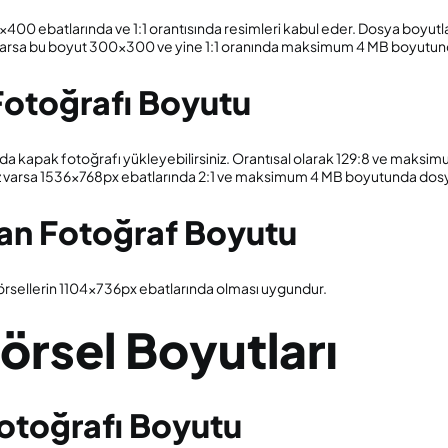
00×400 ebatlarında ve 1:1 orantısında resimleri kabul eder. Dosya boyu
z varsa bu boyut 300×300 ve yine 1:1 oranında maksimum 4 MB boyutund
Fotoğrafı Boyutu
da kapak fotoğrafı yükleyebilirsiniz. Orantısal olarak 129:8 ve maks
ınız varsa 1536x768px ebatlarında 2:1 ve maksimum 4 MB boyutunda dosyal
lan Fotoğraf Boyutu
görsellerin 1104x736px ebatlarında olması uygundur.
örsel Boyutları
Fotoğrafı Boyutu