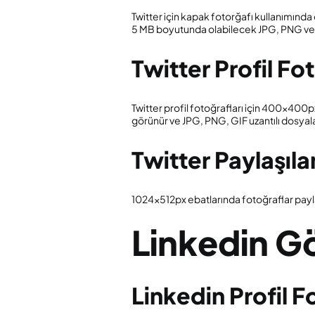
Twitter için kapak fotorğafı kullanımında
5 MB boyutunda olabilecek JPG, PNG ve G
Twitter Profil Fo
Twitter profil fotoğrafları için 400x400p
görünür ve JPG, PNG, GIF uzantılı dosyaları
Twitter Paylaşıl
1024x512px ebatlarında fotoğraflar payl
Linkedin Gö
Linkedin Profil 