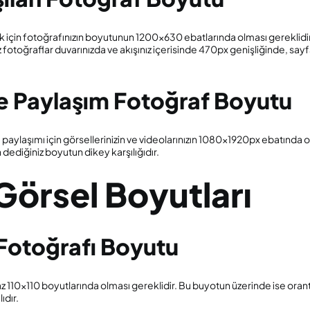
için fotoğrafınızın boyutunun 1200×630 ebatlarında olması gereklidi
ınız fotoğraflar duvarınızda ve akışınız içerisinde 470px genişliğinde, sa
 Paylaşım Fotoğraf Boyutu
ylaşımı için görsellerinizin ve videolarınızın 1080x1920px ebatında ol
 dediğiniz boyutun dikey karşılığıdır.
Görsel Boyutları
 Fotoğrafı Boyutu
 az 110×110 boyutlarında olması gereklidir. Bu buyotun üzerinde ise orantı
ıdır.