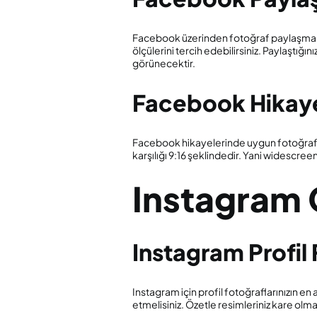
Facebook üzerinden fotoğraf paylaşmak 
ölçülerini tercih edebilirsiniz. Paylaştığ
görünecektir.
Facebook Hikaye
Facebook hikayelerinde uygun fotoğraf pa
karşılığı 9:16 şeklindedir. Yani widescreen
Instagram 
Instagram Profil
Instagram için profil fotoğraflarınızın en
etmelisiniz. Özetle resimleriniz kare olmal