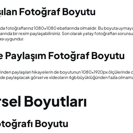
ılan Fotoğraf Boyutu
a fotoğraflarınız 1080×1080 ebatlarında olmalıdır. Bu boyuta uymayan
nda bir resim paylaşabilirsiniz. Son olarak yatay fotoğrafları sorunsuz
ası uygundur.
e Paylaşım Fotoğraf Boyutu
inden paylaşılan hikayelerin de boyutunun 1080x1920px ölçülerinde 
erde paylaşılacak görsel ve videoların 4gb büyüklüğünden fazla olmaması
sel Boyutları
otoğrafı Boyutu