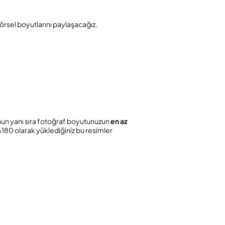
örsel boyutlarını paylaşacağız.
nun yanı sıra fotoğraf boyutunuzun
en az
×180 olarak yüklediğiniz bu resimler