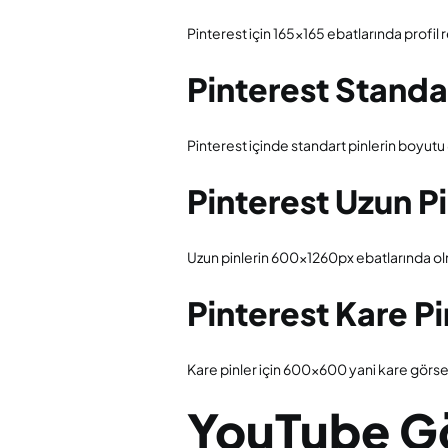
Pinterest için 165×165 ebatlarında profil r
Pinterest Standa
Pinterest içinde standart pinlerin boyutu
Pinterest Uzun P
Uzun pinlerin 600x1260px ebatlarında olm
Pinterest Kare P
Kare pinler için 600×600 yani kare görsell
YouTube Gö