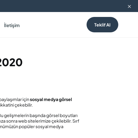
Mail bültenimize abone olarak en güncel dijital pazar
Teklif Al
İletişim
 2020
paylaşımlar için
sosyal medya görsel
kkatini çekebilir.
Bu gelişmelerin başında görsel boyutları
a sonra web sitelerimize çekilebilir. Sırf
in günümüzün popüler sosyal medya