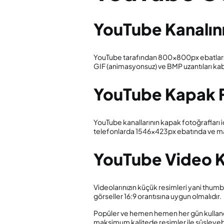
YouTube Kanalını
YouTube tarafından 800x800px ebatları ö
GIF (animasyonsuz) ve BMP uzantıları kab
YouTube Kapak F
YouTube kanallarının kapak fotoğrafları
telefonlarda 1546x423px ebatında ve 
YouTube Video 
Videolarınızın küçük resimleri yani thumb
görseller 16:9 orantısına uygun olmalıdır.
Popüler ve hemen hemen her gün kullandığı
maksimum kalitede resimler ile süsleyebili