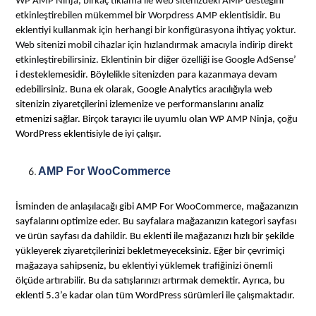
WP AMP Ninja, birkaç tıklama ile web sitenizdeki AMP desteğini
etkinleştirebilen mükemmel bir Worpdress AMP eklentisidir. Bu
eklentiyi kullanmak için herhangi bir konfigürasyona ihtiyaç yoktur.
Web sitenizi mobil cihazlar için hızlandırmak amacıyla indirip direkt
etkinleştirebilirsiniz. Eklentinin bir diğer özelliği ise Google AdSense
’
i desteklemesidir. Böylelikle sitenizden para kazanmaya devam
edebilirsiniz. Buna ek olarak, Google Analytics aracılığıyla web
sitenizin ziyaretçilerini izlemenize ve performanslarını analiz
etmenizi sağlar. Birçok tarayıcı ile uyumlu olan WP AMP Ninja, çoğu
WordPress eklentisiyle de iyi çalışır.
AMP For WooCommerce
İsminden de anlaşılacağı gibi AMP For WooCommerce, mağazanızın
sayfalarını optimize eder. Bu sayfalara mağazanızın kategori sayfası
ve ürün sayfası da dahildir. Bu eklenti ile mağazanızı hızlı bir şekilde
yükleyerek ziyaretçilerinizi bekletmeyeceksiniz. Eğer bir çevrimiçi
mağazaya sahipseniz, bu eklentiyi yüklemek trafiğinizi önemli
ölçüde artırabilir. Bu da satışlarınızı artırmak demektir. Ayrıca, bu
eklenti 5.3’e kadar olan tüm WordPress sürümleri ile çalışmaktadır.